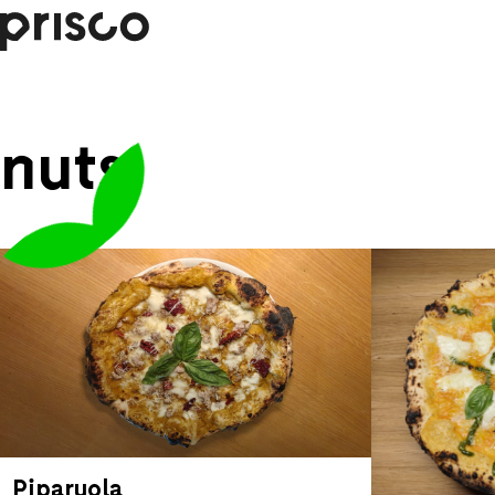
nuts
Piparuola