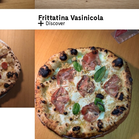
Frittatina Vasinicola
Discover