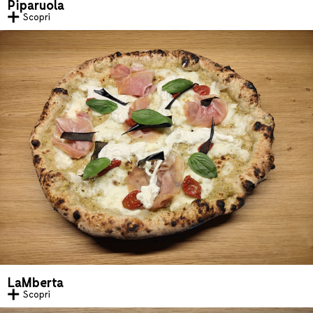
Piparuola
Scopri
LaMberta
Scopri