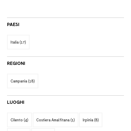
Reset tutti i filtri
PAESI
PAESI
Italia
(17)
REGIONI
REGIONI
Campania
(18)
LUOGHI
LUOGHI
Cilento
(4)
Costiera Amalfitana
(1)
Irpinia
(8)