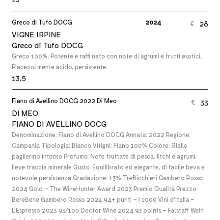
Greco di Tufo DOCG
2024
28
€
VIGNE IRPINE
Greco di Tufo DOCG
Greco 100%. Potente e raffi nato con note di agrumi e frutti esotici.
Piacevo! mente acido, persistente.
13,5
Fiano di Avellino DOCG 2022 Di Meo
33
€
DI MEO
FIANO DI AVELLINO DOCG
Denominazione: Fiano di Avellino DOCG Annata: 2022 Regione:
Campania Tipologia: Bianco Vitigni: Fiano 100% Colore: Giallo
paglierino intenso Profumo: Note fruttate di pesca, litchi e agrumi,
lieve traccia minerale Gusto: Equilibrato ed elegante, di facile beva e
notevole persistenza Gradazione: 13% TreBicchieri Gambero Rosso
2024 Gold – The WineHunter Award 2023 Premio Qualità Prezzo
BereBene Gambero Rosso 2024 94+ punti – I 1000 Vini d’Italia –
L’Espresso 2023 93/100 Doctor Wine 2024 93 points – Falstaff Wein