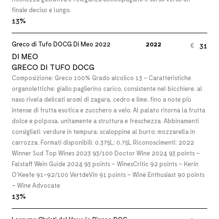
finale deciso e lungo.
13%
Greco di Tufo DOCG Di Meo 2022
2022
31
€
DI MEO
GRECO DI TUFO DOCG
Composizione: Greco 100% Grado alcolico 13 - Caratteristiche
organolettiche: giallo paglierino carico, consistente nel bicchiere, al
naso rivela delicati aromi di zagara, cedro e lime, fino a note più
intense di frutta esotica e zucchero a velo. Al palato ritorna la frutta
dolce e polposa, unitamente a struttura e freschezza. Abbinamenti
consigliati: verdure in tempura; scaloppine al burro; mozzarella in
carrozza. Formati disponibili: 0,375L; 0,75L Riconoscimenti: 2022
Winner Sud Top Wines 2023 93/100 Doctor Wine 2024 93 points –
Falstaff Wein Guide 2024 93 points – WinesCritic 92 points – Kerin
O’Keefe 91-92/100 VertdeVin 91 points – Wine Enthusiast 90 points
– Wine Advocate
13%