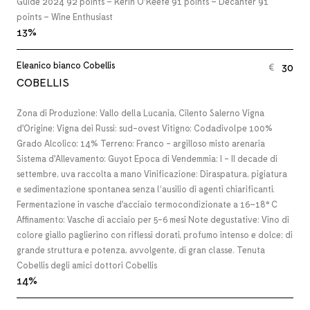
Guide 2024 92 points – Kerin O’Keefe 91 points – Decanter 91
points – Wine Enthusiast
13%
Eleanico bianco Cobellis
30
€
COBELLIS
Zona di Produzione: Vallo della Lucania, Cilento Salerno Vigna
d'Origine: Vigna dei Russi: sud-ovest Vitigno: Codadivolpe 100%
Grado Alcolico: 14% Terreno: Franco - argilloso misto arenaria
Sistema d'Allevamento: Guyot Epoca di Vendemmia: I - II decade di
settembre, uva raccolta a mano Vinificazione: Diraspatura, pigiatura
e sedimentazione spontanea senza l’ausilio di agenti chiarificanti.
Fermentazione in vasche d'acciaio termocondizionate a 16–18° C
Affinamento: Vasche di acciaio per 5-6 mesi Note degustative: Vino di
colore giallo paglierino con riflessi dorati, profumo intenso e dolce; di
grande struttura e potenza, avvolgente, di gran classe. Tenuta
Cobellis degli amici dottori Cobellis
14%