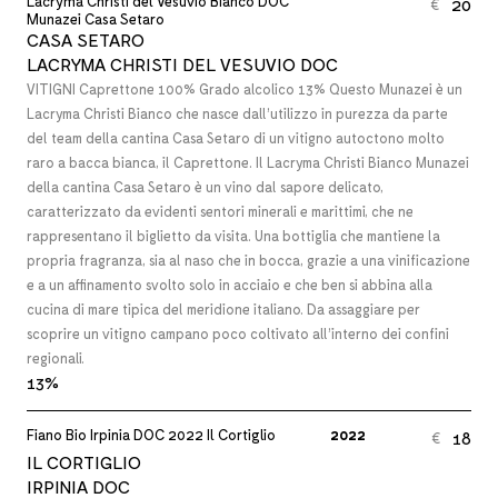
Lacryma Christi del Vesuvio Bianco DOC
20
€
Munazei Casa Setaro
CASA SETARO
LACRYMA CHRISTI DEL VESUVIO DOC
VITIGNI Caprettone 100% Grado alcolico 13% Questo Munazei è un
Lacryma Christi Bianco che nasce dall’utilizzo in purezza da parte
del team della cantina Casa Setaro di un vitigno autoctono molto
raro a bacca bianca, il Caprettone. Il Lacryma Christi Bianco Munazei
della cantina Casa Setaro è un vino dal sapore delicato,
caratterizzato da evidenti sentori minerali e marittimi, che ne
rappresentano il biglietto da visita. Una bottiglia che mantiene la
propria fragranza, sia al naso che in bocca, grazie a una vinificazione
e a un affinamento svolto solo in acciaio e che ben si abbina alla
cucina di mare tipica del meridione italiano. Da assaggiare per
scoprire un vitigno campano poco coltivato all’interno dei confini
regionali.
13%
Fiano Bio Irpinia DOC 2022 Il Cortiglio
2022
18
€
IL CORTIGLIO
IRPINIA DOC