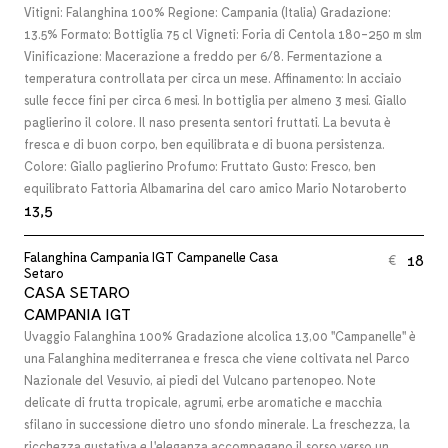
Vitigni: Falanghina 100% Regione: Campania (Italia) Gradazione:
13.5% Formato: Bottiglia 75 cl Vigneti: Foria di Centola 180-250 m slm
Vinificazione: Macerazione a freddo per 6/8. Fermentazione a
temperatura controllata per circa un mese. Affinamento: In acciaio
sulle fecce fini per circa 6 mesi. In bottiglia per almeno 3 mesi. Giallo
paglierino il colore. Il naso presenta sentori fruttati. La bevuta è
fresca e di buon corpo, ben equilibrata e di buona persistenza.
Colore: Giallo paglierino Profumo: Fruttato Gusto: Fresco, ben
equilibrato Fattoria Albamarina del caro amico Mario Notaroberto
13,5
Falanghina Campania IGT Campanelle Casa
18
€
Setaro
CASA SETARO
CAMPANIA IGT
Uvaggio Falanghina 100% Gradazione alcolica 13,00 "Campanelle" è
una Falanghina mediterranea e fresca che viene coltivata nel Parco
Nazionale del Vesuvio, ai piedi del Vulcano partenopeo. Note
delicate di frutta tropicale, agrumi, erbe aromatiche e macchia
sfilano in successione dietro uno sfondo minerale. La freschezza, la
ricchezza gustativa e l'eleganza accompagano il sorso verso un