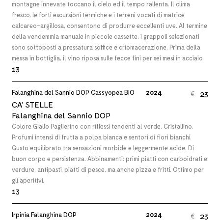
montagne innevate toccano il cielo ed il tempo rallenta. Il clima
fresco, le forti escursioni termiche e i terreni vocati di matrice
calcareo-argillosa, consentono di produrre eccellenti uve. Al termine
della vendemmia manuale in piccole cassette, i grappoli selezionati
sono sottoposti a pressatura soffice e criomacerazione. Prima della
messa in bottiglia, il vino riposa sulle fecce fini per sei mesi in acciaio.
13
Falanghina del Sannio DOP Cassyopea BIO
2024
23
€
CA’ STELLE
Falanghina del Sannio DOP
Colore Giallo Paglierino con riflessi tendenti al verde. Cristallino.
Profumi intensi di frutta a polpa bianca e sentori di fiori bianchi.
Gusto equilibrato tra sensazioni morbide e leggermente acide. Di
buon corpo e persistenza. Abbinamenti: primi piatti con carboidrati e
verdure, antipasti, piatti di pesce, ma anche pizza e fritti. Ottimo per
gli aperitivi.
13
Irpinia Falanghina DOP
2024
23
€