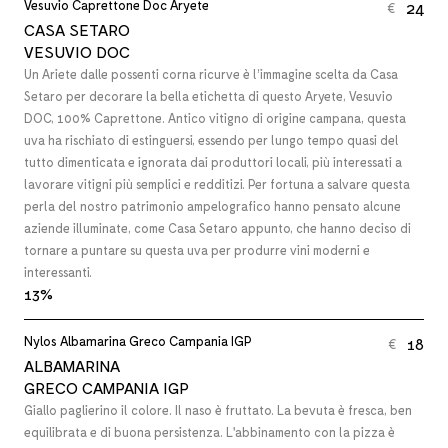
Vesuvio Caprettone Doc Aryete
24
€
CASA SETARO
VESUVIO DOC
Un Ariete dalle possenti corna ricurve è l’immagine scelta da Casa
Setaro per decorare la bella etichetta di questo Aryete, Vesuvio
DOC, 100% Caprettone. Antico vitigno di origine campana, questa
uva ha rischiato di estinguersi, essendo per lungo tempo quasi del
tutto dimenticata e ignorata dai produttori locali, più interessati a
lavorare vitigni più semplici e redditizi. Per fortuna a salvare questa
perla del nostro patrimonio ampelografico hanno pensato alcune
aziende illuminate, come Casa Setaro appunto, che hanno deciso di
tornare a puntare su questa uva per produrre vini moderni e
interessanti.
13%
Nylos Albamarina Greco Campania IGP
18
€
ALBAMARINA
GRECO CAMPANIA IGP
Giallo paglierino il colore. Il naso è fruttato. La bevuta è fresca, ben
equilibrata e di buona persistenza. L'abbinamento con la pizza è