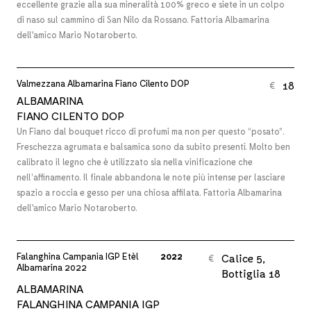
eccellente grazie alla sua mineralità 100% greco e siete in un colpo
di naso sul cammino di San Nilo da Rossano. Fattoria Albamarina
dell'amico Mario Notaroberto.
Valmezzana Albamarina Fiano Cilento DOP
18
€
ALBAMARINA
FIANO CILENTO DOP
Un Fiano dal bouquet ricco di profumi ma non per questo “posato”.
Freschezza agrumata e balsamica sono da subito presenti. Molto ben
calibrato il legno che è utilizzato sia nella vinificazione che
nell’affinamento. Il finale abbandona le note più intense per lasciare
spazio a roccia e gesso per una chiosa affilata. Fattoria Albamarina
dell'amico Mario Notaroberto.
Falanghina Campania IGP Etèl
2022
Calice 5,
€
Albamarina 2022
Bottiglia 18
ALBAMARINA
FALANGHINA CAMPANIA IGP